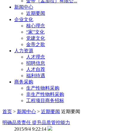
金帝（孟加拉）有限公...
新闻中心
近期要闻
企业文化
核心理念
“家”文化
党建文化
金帝之歌
人力资源
人才理念
招聘信息
人才自荐
福利待遇
商务采购
生产性物料采购
非生产性物料采购
工程项目商务招标
首页
>
新闻中心
>
近期要闻
近期要闻
明确品质责任 提升品质管控能力
2015/9/4 9:22:14