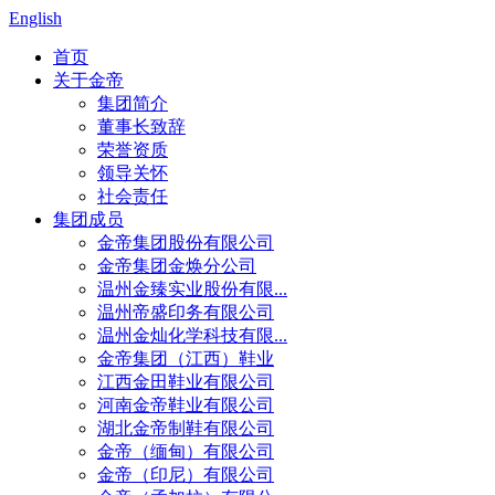
English
首页
关于金帝
集团简介
董事长致辞
荣誉资质
领导关怀
社会责任
集团成员
金帝集团股份有限公司
金帝集团金焕分公司
温州金臻实业股份有限...
温州帝盛印务有限公司
温州金灿化学科技有限...
金帝集团（江西）鞋业
江西金田鞋业有限公司
河南金帝鞋业有限公司
湖北金帝制鞋有限公司
金帝（缅甸）有限公司
金帝（印尼）有限公司