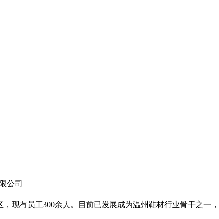
限公司
新区，现有员工300余人。目前已发展成为温州鞋材行业骨干之