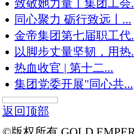
致敬她力量丨集团工会..
同心聚力 砺行致远丨...
金帝集团第七届职工代..
以脚步丈量坚韧，用热..
热血收官 | 第十二...
集团党委开展"同心共...
返回顶部
©版权所有 GOLD EMPER