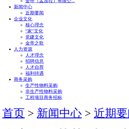
金帝（孟加拉）有限公...
新闻中心
近期要闻
企业文化
核心理念
“家”文化
党建文化
金帝之歌
人力资源
人才理念
招聘信息
人才自荐
福利待遇
商务采购
生产性物料采购
非生产性物料采购
工程项目商务招标
首页
>
新闻中心
>
近期要