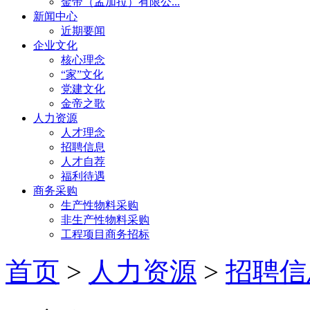
金帝（孟加拉）有限公...
新闻中心
近期要闻
企业文化
核心理念
“家”文化
党建文化
金帝之歌
人力资源
人才理念
招聘信息
人才自荐
福利待遇
商务采购
生产性物料采购
非生产性物料采购
工程项目商务招标
首页
>
人力资源
>
招聘信