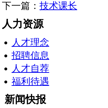
下一篇：
技术课长
人力资源
人才理念
招聘信息
人才自荐
福利待遇
新闻快报